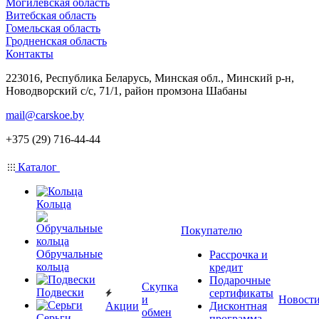
Могилевская область
Витебская область
Гомельская область
Гродненская область
Контакты
223016, Республика Беларусь, Минская обл., Минский р-н,
Новодворский с/с, 71/1, район промзона Шабаны
mail@carskoe.by
+375 (29) 716-44-44
Каталог
Кольца
Покупателю
Обручальные
Рассрочка и
кольца
кредит
Подарочные
Скупка
Подвески
сертификаты
и
Новост
Акции
Дисконтная
обмен
Серьги
программа