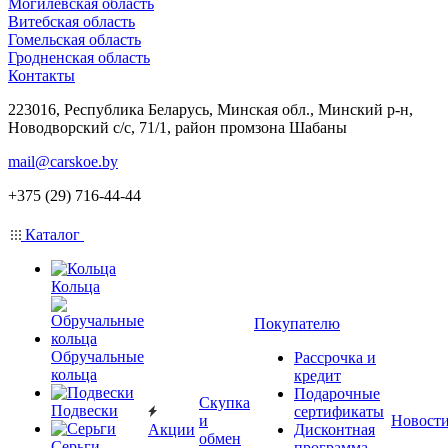
Могилевская область
Витебская область
Гомельская область
Гродненская область
Контакты
223016, Республика Беларусь, Минская обл., Минский р-н,
Новодворский с/с, 71/1, район промзона Шабаны
mail@carskoe.by
+375 (29) 716-44-44
Каталог
Кольца
Покупателю
Обручальные
Рассрочка и
кольца
кредит
Подарочные
Скупка
Подвески
сертификаты
и
Новост
Акции
Дисконтная
обмен
Серьги
программа