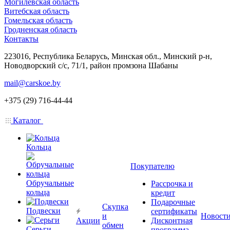
Могилевская область
Витебская область
Гомельская область
Гродненская область
Контакты
223016, Республика Беларусь, Минская обл., Минский р-н,
Новодворский с/с, 71/1, район промзона Шабаны
mail@carskoe.by
+375 (29) 716-44-44
Каталог
Кольца
Покупателю
Обручальные
Рассрочка и
кольца
кредит
Подарочные
Скупка
Подвески
сертификаты
и
Новост
Акции
Дисконтная
обмен
Серьги
программа