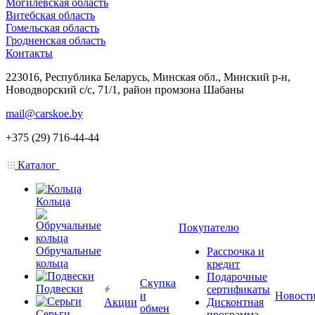
Могилевская область
Витебская область
Гомельская область
Гродненская область
Контакты
223016, Республика Беларусь, Минская обл., Минский р-н,
Новодворский с/с, 71/1, район промзона Шабаны
mail@carskoe.by
+375 (29) 716-44-44
Каталог
Кольца
Покупателю
Обручальные
Рассрочка и
кольца
кредит
Подарочные
Скупка
Подвески
сертификаты
и
Новост
Акции
Дисконтная
обмен
Серьги
программа