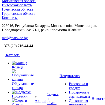
Могилевская область
Витебская область
Гомельская область
Гродненская область
Контакты
223016, Республика Беларусь, Минская обл., Минский р-н,
Новодворский с/с, 71/1, район промзона Шабаны
mail@carskoe.by
+375 (29) 716-44-44
Каталог
Кольца
Покупателю
Обручальные
Рассрочка и
кольца
кредит
Подарочные
Скупка
Подвески
сертификаты
и
Новост
Акции
Дисконтная
обмен
Серьги
программа