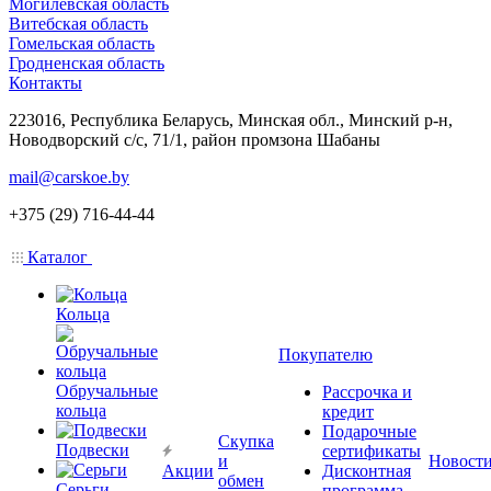
Могилевская область
Витебская область
Гомельская область
Гродненская область
Контакты
223016, Республика Беларусь, Минская обл., Минский р-н,
Новодворский с/с, 71/1, район промзона Шабаны
mail@carskoe.by
+375 (29) 716-44-44
Каталог
Кольца
Покупателю
Обручальные
Рассрочка и
кольца
кредит
Подарочные
Скупка
Подвески
сертификаты
и
Новост
Акции
Дисконтная
обмен
Серьги
программа