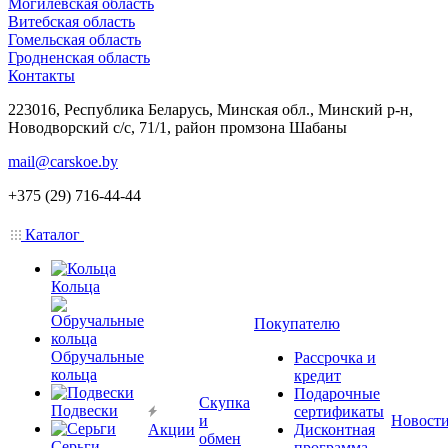
Могилевская область
Витебская область
Гомельская область
Гродненская область
Контакты
223016, Республика Беларусь, Минская обл., Минский р-н,
Новодворский с/с, 71/1, район промзона Шабаны
mail@carskoe.by
+375 (29) 716-44-44
Каталог
Кольца
Покупателю
Обручальные
Рассрочка и
кольца
кредит
Подарочные
Скупка
Подвески
сертификаты
и
Новост
Акции
Дисконтная
обмен
Серьги
программа