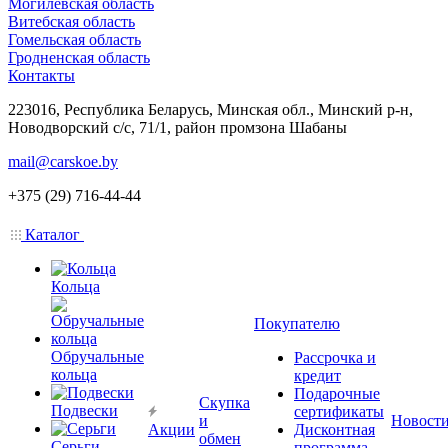
Могилевская область
Витебская область
Гомельская область
Гродненская область
Контакты
223016, Республика Беларусь, Минская обл., Минский р-н,
Новодворский с/с, 71/1, район промзона Шабаны
mail@carskoe.by
+375 (29) 716-44-44
Каталог
Кольца
Покупателю
Обручальные
Рассрочка и
кольца
кредит
Подарочные
Скупка
Подвески
сертификаты
и
Новост
Акции
Дисконтная
обмен
Серьги
программа