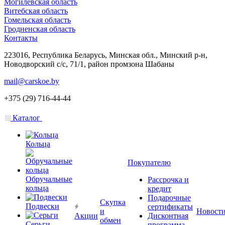
Могилевская область
Витебская область
Гомельская область
Гродненская область
Контакты
223016, Республика Беларусь, Минская обл., Минский р-н,
Новодворский с/с, 71/1, район промзона Шабаны
mail@carskoe.by
+375 (29) 716-44-44
Каталог
Кольца
Покупателю
Обручальные
Рассрочка и
кольца
кредит
Подарочные
Скупка
Подвески
сертификаты
и
Новост
Акции
Дисконтная
обмен
Серьги
программа