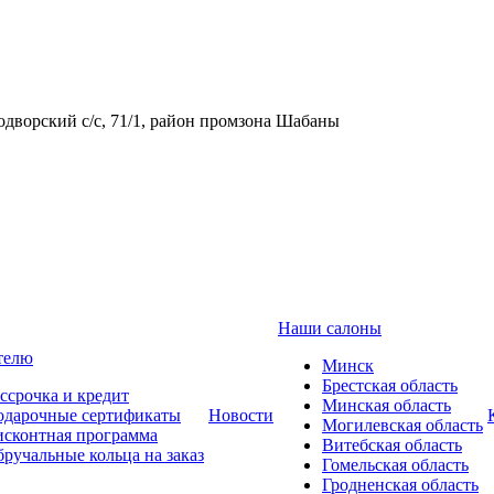
одворский с/с, 71/1, район промзона Шабаны
Наши салоны
телю
Минск
Брестская область
ссрочка и кредит
Минская область
одарочные сертификаты
Новости
Могилевская область
сконтная программа
Витебская область
ручальные кольца на заказ
Гомельская область
Гродненская область