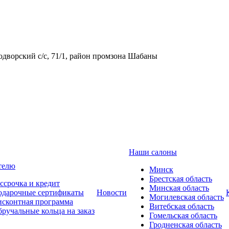
одворский с/с, 71/1, район промзона Шабаны
Наши салоны
телю
Минск
Брестская область
ссрочка и кредит
Минская область
одарочные сертификаты
Новости
Могилевская область
сконтная программа
Витебская область
ручальные кольца на заказ
Гомельская область
Гродненская область