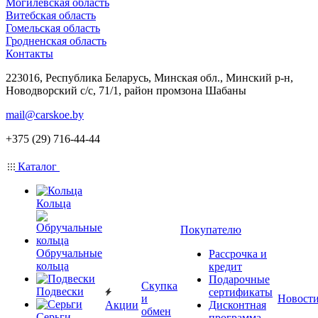
Могилевская область
Витебская область
Гомельская область
Гродненская область
Контакты
223016, Республика Беларусь, Минская обл., Минский р-н,
Новодворский с/с, 71/1, район промзона Шабаны
mail@carskoe.by
+375 (29) 716-44-44
Каталог
Кольца
Покупателю
Обручальные
Рассрочка и
кольца
кредит
Подарочные
Скупка
Подвески
сертификаты
и
Новост
Акции
Дисконтная
обмен
Серьги
программа