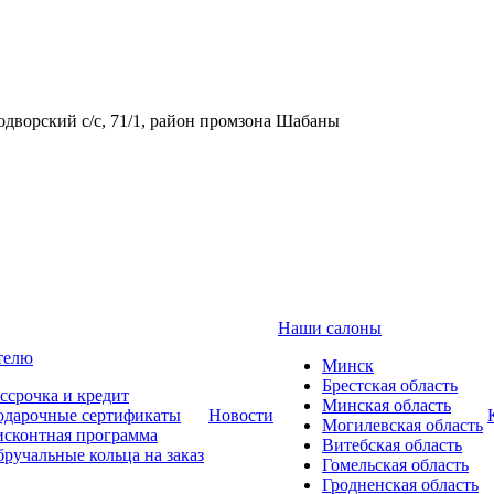
одворский с/с, 71/1, район промзона Шабаны
Наши салоны
телю
Минск
Брестская область
ссрочка и кредит
Минская область
одарочные сертификаты
Новости
Могилевская область
сконтная программа
Витебская область
ручальные кольца на заказ
Гомельская область
Гродненская область