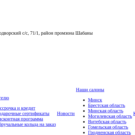
одворский с/с, 71/1, район промзона Шабаны
Наши салоны
телю
Минск
Брестская область
ссрочка и кредит
Минская область
одарочные сертификаты
Новости
Могилевская область
сконтная программа
Витебская область
ручальные кольца на заказ
Гомельская область
Гродненская область