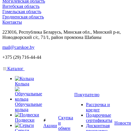
Могилевская область
Витебская область
Гомельская область
Гродненская область
Контакты
223016, Республика Беларусь, Минская обл., Минский р-н,
Новодворский с/с, 71/1, район промзона Шабаны
mail@carskoe.by
+375 (29) 716-44-44
Каталог
Кольца
Покупателю
Обручальные
Рассрочка и
кольца
кредит
Подарочные
Скупка
Подвески
сертификаты
и
Новост
Акции
Дисконтная
обмен
Серьги
программа