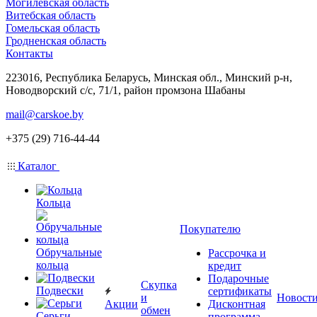
Могилевская область
Витебская область
Гомельская область
Гродненская область
Контакты
223016, Республика Беларусь, Минская обл., Минский р-н,
Новодворский с/с, 71/1, район промзона Шабаны
mail@carskoe.by
+375 (29) 716-44-44
Каталог
Кольца
Покупателю
Обручальные
Рассрочка и
кольца
кредит
Подарочные
Скупка
Подвески
сертификаты
и
Новост
Акции
Дисконтная
обмен
Серьги
программа