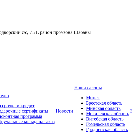
одворский с/с, 71/1, район промзона Шабаны
Наши салоны
телю
Минск
Брестская область
ссрочка и кредит
Минская область
одарочные сертификаты
Новости
Могилевская область
сконтная программа
Витебская область
ручальные кольца на заказ
Гомельская область
Гродненская область