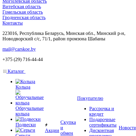
Могилевская область
Витебская область
Гомельская область
Гродненская область
Контакты
223016, Республика Беларусь, Минская обл., Минский р-н,
Новодворский с/с, 71/1, район промзона Шабаны
mail@carskoe.by
+375 (29) 716-44-44
Каталог
Кольца
Покупателю
Обручальные
Рассрочка и
кольца
кредит
Подарочные
Скупка
Подвески
сертификаты
и
Новост
Акции
Дисконтная
обмен
Серьги
программа