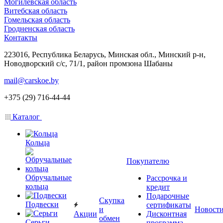
Могилевская область
Витебская область
Гомельская область
Гродненская область
Контакты
223016, Республика Беларусь, Минская обл., Минский р-н,
Новодворский с/с, 71/1, район промзона Шабаны
mail@carskoe.by
+375 (29) 716-44-44
Каталог
Кольца
Покупателю
Обручальные
Рассрочка и
кольца
кредит
Подарочные
Скупка
Подвески
сертификаты
и
Новост
Акции
Дисконтная
обмен
Серьги
программа