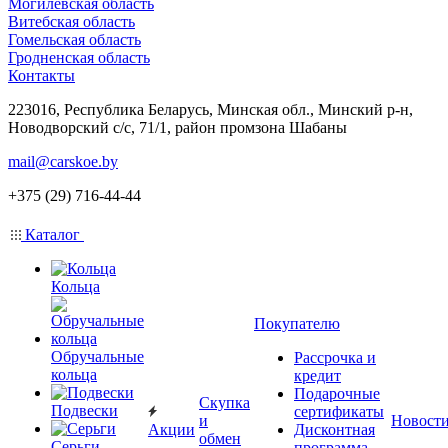
Могилевская область
Витебская область
Гомельская область
Гродненская область
Контакты
223016, Республика Беларусь, Минская обл., Минский р-н,
Новодворский с/с, 71/1, район промзона Шабаны
mail@carskoe.by
+375 (29) 716-44-44
Каталог
Кольца
Покупателю
Обручальные
Рассрочка и
кольца
кредит
Подарочные
Скупка
Подвески
сертификаты
и
Новост
Акции
Дисконтная
обмен
Серьги
программа