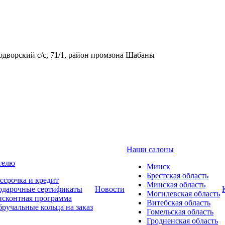
одворский с/с, 71/1, район промзона Шабаны
Наши салоны
телю
Минск
Брестская область
ссрочка и кредит
Минская область
одарочные сертификаты
Новости
Могилевская область
сконтная программа
Витебская область
ручальные кольца на заказ
Гомельская область
Гродненская область