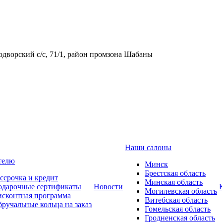
одворский с/с, 71/1, район промзона Шабаны
Наши салоны
телю
Минск
Брестская область
ссрочка и кредит
Минская область
одарочные сертификаты
Новости
Могилевская область
сконтная программа
Витебская область
ручальные кольца на заказ
Гомельская область
Гродненская область