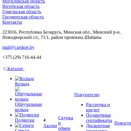
Могилевская область
Витебская область
Гомельская область
Гродненская область
Контакты
223016, Республика Беларусь, Минская обл., Минский р-н,
Новодворский с/с, 71/1, район промзона Шабаны
mail@carskoe.by
+375 (29) 716-44-44
Каталог
Кольца
Покупателю
Обручальные
Рассрочка и
кольца
кредит
Подарочные
Скупка
Подвески
сертификаты
и
Новост
Акции
Дисконтная
обмен
Серьги
программа