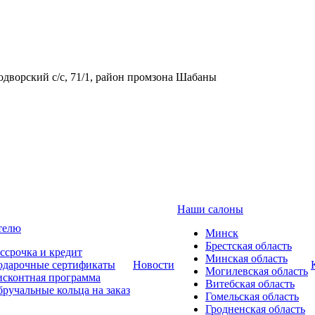
одворский с/с, 71/1, район промзона Шабаны
Наши салоны
телю
Минск
Брестская область
ссрочка и кредит
Минская область
одарочные сертификаты
Новости
Могилевская область
сконтная программа
Витебская область
ручальные кольца на заказ
Гомельская область
Гродненская область