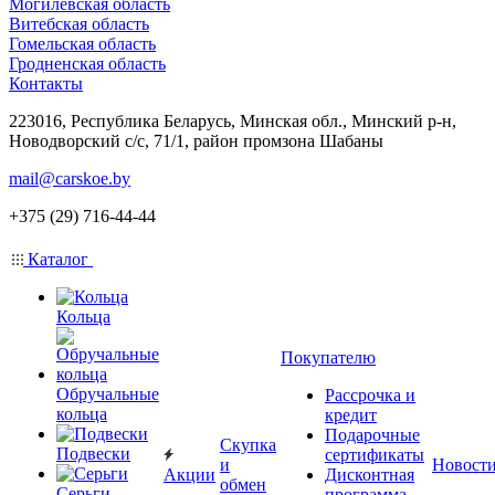
Могилевская область
Витебская область
Гомельская область
Гродненская область
Контакты
223016, Республика Беларусь, Минская обл., Минский р-н,
Новодворский с/с, 71/1, район промзона Шабаны
mail@carskoe.by
+375 (29) 716-44-44
Каталог
Кольца
Покупателю
Обручальные
Рассрочка и
кольца
кредит
Подарочные
Скупка
Подвески
сертификаты
и
Новост
Акции
Дисконтная
обмен
Серьги
программа