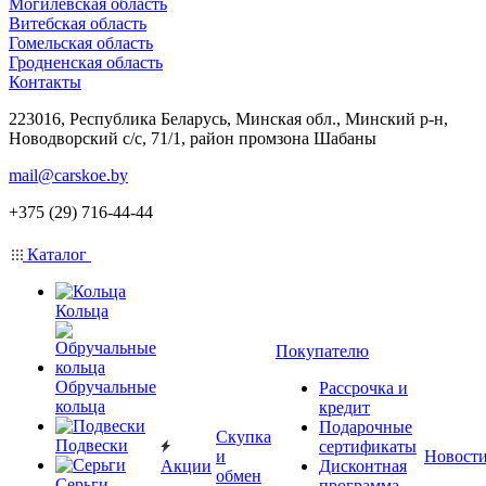
Могилевская область
Витебская область
Гомельская область
Гродненская область
Контакты
223016, Республика Беларусь, Минская обл., Минский р-н,
Новодворский с/с, 71/1, район промзона Шабаны
mail@carskoe.by
+375 (29) 716-44-44
Каталог
Кольца
Покупателю
Обручальные
Рассрочка и
кольца
кредит
Подарочные
Скупка
Подвески
сертификаты
и
Новост
Акции
Дисконтная
обмен
Серьги
программа