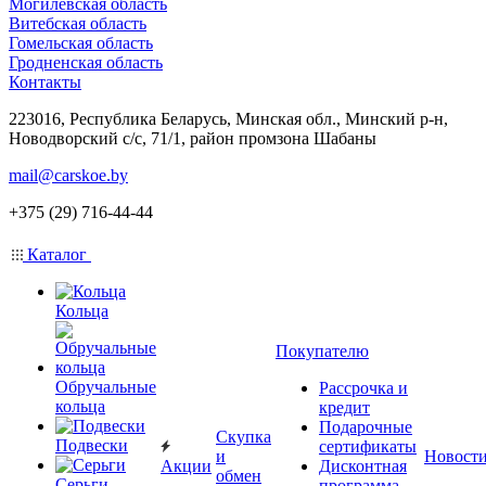
Могилевская область
Витебская область
Гомельская область
Гродненская область
Контакты
223016, Республика Беларусь, Минская обл., Минский р-н,
Новодворский с/с, 71/1, район промзона Шабаны
mail@carskoe.by
+375 (29) 716-44-44
Каталог
Кольца
Покупателю
Обручальные
Рассрочка и
кольца
кредит
Подарочные
Скупка
Подвески
сертификаты
и
Новост
Акции
Дисконтная
обмен
Серьги
программа