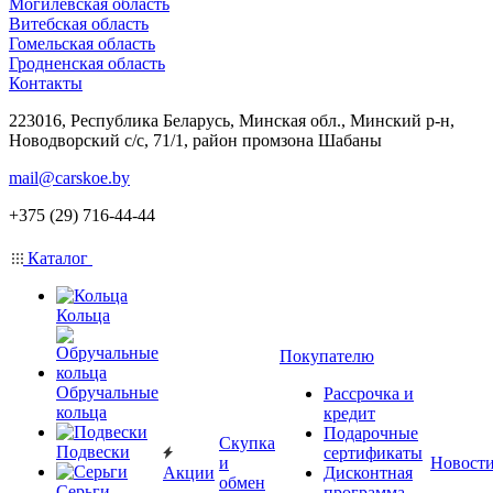
Могилевская область
Витебская область
Гомельская область
Гродненская область
Контакты
223016, Республика Беларусь, Минская обл., Минский р-н,
Новодворский с/с, 71/1, район промзона Шабаны
mail@carskoe.by
+375 (29) 716-44-44
Каталог
Кольца
Покупателю
Обручальные
Рассрочка и
кольца
кредит
Подарочные
Скупка
Подвески
сертификаты
и
Новост
Акции
Дисконтная
обмен
Серьги
программа