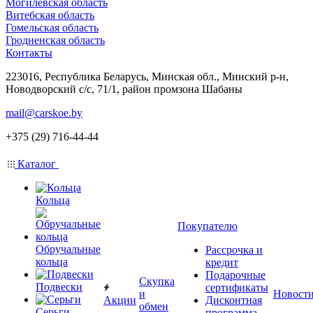
Могилевская область
Витебская область
Гомельская область
Гродненская область
Контакты
223016, Республика Беларусь, Минская обл., Минский р-н,
Новодворский с/с, 71/1, район промзона Шабаны
mail@carskoe.by
+375 (29) 716-44-44
Каталог
Кольца
Покупателю
Обручальные
Рассрочка и
кольца
кредит
Подарочные
Скупка
Подвески
сертификаты
и
Новост
Акции
Дисконтная
обмен
Серьги
программа