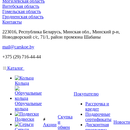
Могилевская область
Витебская область
Гомельская область
Гродненская область
Контакты
223016, Республика Беларусь, Минская обл., Минский р-н,
Новодворский с/с, 71/1, район промзона Шабаны
mail@carskoe.by
+375 (29) 716-44-44
Каталог
Кольца
Покупателю
Обручальные
Рассрочка и
кольца
кредит
Подарочные
Скупка
Подвески
сертификаты
и
Новост
Акции
Дисконтная
обмен
Серьги
программа