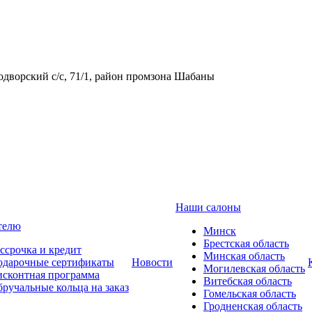
одворский с/с, 71/1, район промзона Шабаны
Наши салоны
телю
Минск
Брестская область
ссрочка и кредит
Минская область
одарочные сертификаты
Новости
Могилевская область
сконтная программа
Витебская область
ручальные кольца на заказ
Гомельская область
Гродненская область