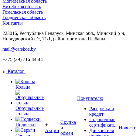
Могилевская область
Витебская область
Гомельская область
Гродненская область
Контакты
223016, Республика Беларусь, Минская обл., Минский р-н,
Новодворский с/с, 71/1, район промзона Шабаны
mail@carskoe.by
+375 (29) 716-44-44
Каталог
Кольца
Покупателю
Обручальные
Рассрочка и
кольца
кредит
Подарочные
Скупка
Подвески
сертификаты
и
Новост
Акции
Дисконтная
обмен
Серьги
программа