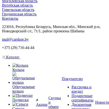
Могилевская область
Витебская область
Гомельская область
Гродненская область
Контакты
223016, Республика Беларусь, Минская обл., Минский р-н,
Новодворский с/с, 71/1, район промзона Шабаны
mail@carskoe.by
+375 (29) 716-44-44
Каталог
Кольца
Покупателю
Обручальные
Рассрочка и
кольца
кредит
Подарочные
Скупка
Подвески
сертификаты
и
Новост
Акции
Дисконтная
обмен
Серьги
программа