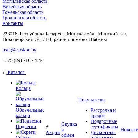
Могилевская область
Витебская область
Гомельская область
Гродненская область
Контакты
223016, Республика Беларусь, Минская обл., Минский р-н,
Новодворский с/с, 71/1, район промзона Шабаны
mail@carskoe.by
+375 (29) 716-44-44
Каталог
Кольца
Покупателю
Обручальные
Рассрочка и
кольца
кредит
Подарочные
Скупка
Подвески
сертификаты
и
Новост
Акции
Дисконтная
обмен
Серьги
программа