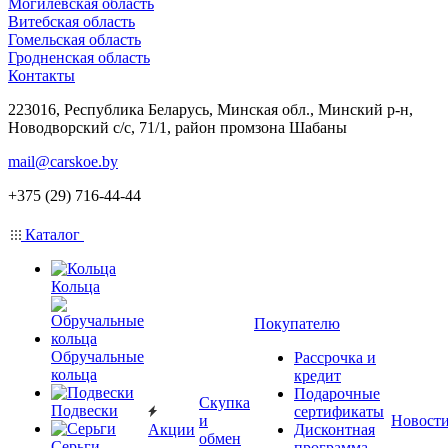
Могилевская область
Витебская область
Гомельская область
Гродненская область
Контакты
223016, Республика Беларусь, Минская обл., Минский р-н,
Новодворский с/с, 71/1, район промзона Шабаны
mail@carskoe.by
+375 (29) 716-44-44
Каталог
Кольца
Покупателю
Обручальные
Рассрочка и
кольца
кредит
Подарочные
Скупка
Подвески
сертификаты
и
Новост
Акции
Дисконтная
обмен
Серьги
программа