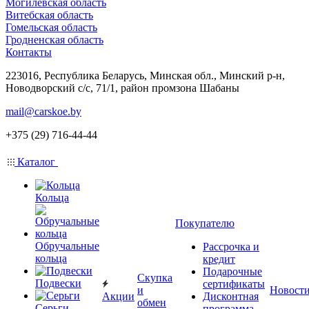
Могилевская область
Витебская область
Гомельская область
Гродненская область
Контакты
223016, Республика Беларусь, Минская обл., Минский р-н,
Новодворский с/с, 71/1, район промзона Шабаны
mail@carskoe.by
+375 (29) 716-44-44
Каталог
Кольца
Покупателю
Обручальные
Рассрочка и
кольца
кредит
Подарочные
Скупка
Подвески
сертификаты
и
Новост
Акции
Дисконтная
обмен
Серьги
программа