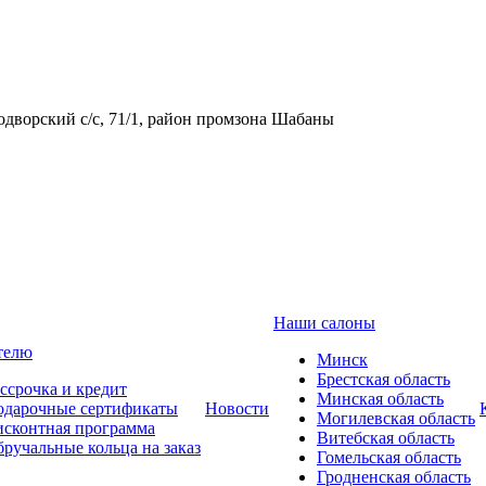
одворский с/с, 71/1, район промзона Шабаны
Наши салоны
телю
Минск
Брестская область
ссрочка и кредит
Минская область
одарочные сертификаты
Новости
Могилевская область
сконтная программа
Витебская область
ручальные кольца на заказ
Гомельская область
Гродненская область