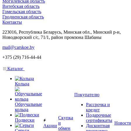
Могилевская область
Витебская область
Гомельская область
Гродненская область
Контакты
223016, Республика Беларусь, Минская обл., Минский р-н,
Новодворский с/с, 71/1, район промзона Шабаны
mail@carskoe.by
+375 (29) 716-44-44
Каталог
Кольца
Покупателю
Обручальные
Рассрочка и
кольца
кредит
Подарочные
Скупка
Подвески
сертификаты
и
Новост
Акции
Дисконтная
обмен
Серьги
программа