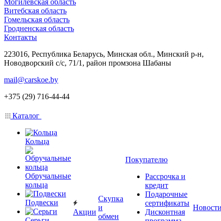
Могилевская область
Витебская область
Гомельская область
Гродненская область
Контакты
223016, Республика Беларусь, Минская обл., Минский р-н,
Новодворский с/с, 71/1, район промзона Шабаны
mail@carskoe.by
+375 (29) 716-44-44
Каталог
Кольца
Покупателю
Обручальные
Рассрочка и
кольца
кредит
Подарочные
Скупка
Подвески
сертификаты
и
Новост
Акции
Дисконтная
обмен
Серьги
программа