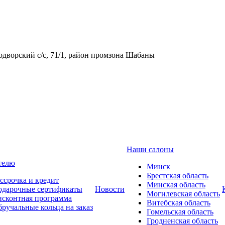
одворский с/с, 71/1, район промзона Шабаны
Наши салоны
телю
Минск
Брестская область
ссрочка и кредит
Минская область
одарочные сертификаты
Новости
Могилевская область
сконтная программа
Витебская область
ручальные кольца на заказ
Гомельская область
Гродненская область