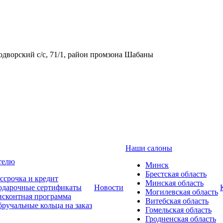
одворский с/с, 71/1, район промзона Шабаны
Наши салоны
телю
Минск
Брестская область
ссрочка и кредит
Минская область
одарочные сертификаты
Новости
Могилевская область
сконтная программа
Витебская область
ручальные кольца на заказ
Гомельская область
Гродненская область