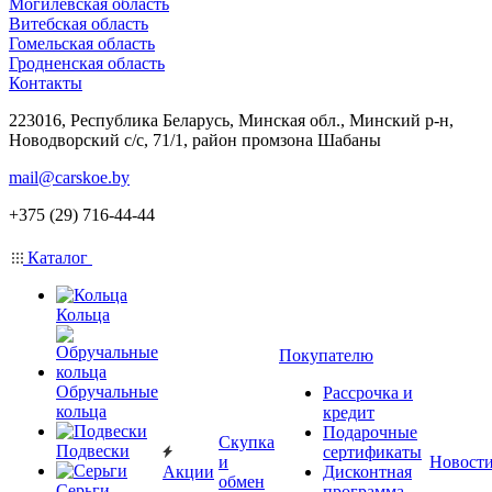
Могилевская область
Витебская область
Гомельская область
Гродненская область
Контакты
223016, Республика Беларусь, Минская обл., Минский р-н,
Новодворский с/с, 71/1, район промзона Шабаны
mail@carskoe.by
+375 (29) 716-44-44
Каталог
Кольца
Покупателю
Обручальные
Рассрочка и
кольца
кредит
Подарочные
Скупка
Подвески
сертификаты
и
Новост
Акции
Дисконтная
обмен
Серьги
программа