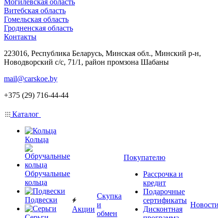
Могилевская область
Витебская область
Гомельская область
Гродненская область
Контакты
223016, Республика Беларусь, Минская обл., Минский р-н,
Новодворский с/с, 71/1, район промзона Шабаны
mail@carskoe.by
+375 (29) 716-44-44
Каталог
Кольца
Покупателю
Обручальные
Рассрочка и
кольца
кредит
Подарочные
Скупка
Подвески
сертификаты
и
Новост
Акции
Дисконтная
обмен
Серьги
программа