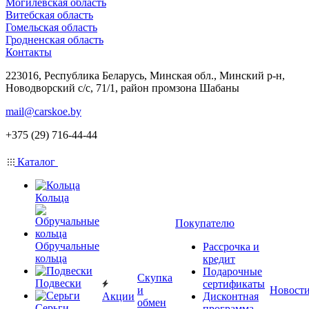
Могилевская область
Витебская область
Гомельская область
Гродненская область
Контакты
223016, Республика Беларусь, Минская обл., Минский р-н,
Новодворский с/с, 71/1, район промзона Шабаны
mail@carskoe.by
+375 (29) 716-44-44
Каталог
Кольца
Покупателю
Обручальные
Рассрочка и
кольца
кредит
Подарочные
Скупка
Подвески
сертификаты
и
Новост
Акции
Дисконтная
обмен
Серьги
программа