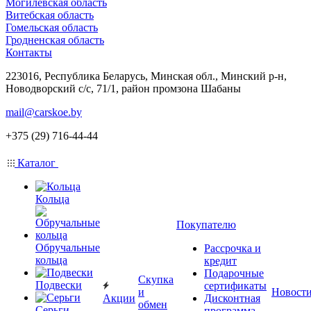
Могилевская область
Витебская область
Гомельская область
Гродненская область
Контакты
223016, Республика Беларусь, Минская обл., Минский р-н,
Новодворский с/с, 71/1, район промзона Шабаны
mail@carskoe.by
+375 (29) 716-44-44
Каталог
Кольца
Покупателю
Обручальные
Рассрочка и
кольца
кредит
Подарочные
Скупка
Подвески
сертификаты
и
Новост
Акции
Дисконтная
обмен
Серьги
программа