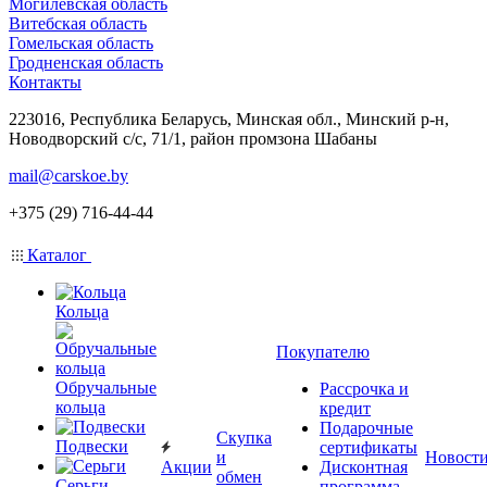
Могилевская область
Витебская область
Гомельская область
Гродненская область
Контакты
223016, Республика Беларусь, Минская обл., Минский р-н,
Новодворский с/с, 71/1, район промзона Шабаны
mail@carskoe.by
+375 (29) 716-44-44
Каталог
Кольца
Покупателю
Обручальные
Рассрочка и
кольца
кредит
Подарочные
Скупка
Подвески
сертификаты
и
Новост
Акции
Дисконтная
обмен
Серьги
программа