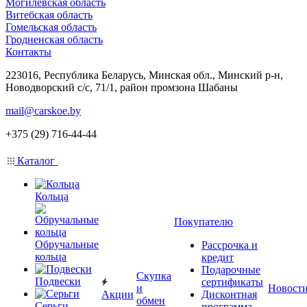
Могилевская область
Витебская область
Гомельская область
Гродненская область
Контакты
223016, Республика Беларусь, Минская обл., Минский р-н,
Новодворский с/с, 71/1, район промзона Шабаны
mail@carskoe.by
+375 (29) 716-44-44
Каталог
Кольца
Покупателю
Обручальные
Рассрочка и
кольца
кредит
Подарочные
Скупка
Подвески
сертификаты
и
Новост
Акции
Дисконтная
обмен
Серьги
программа