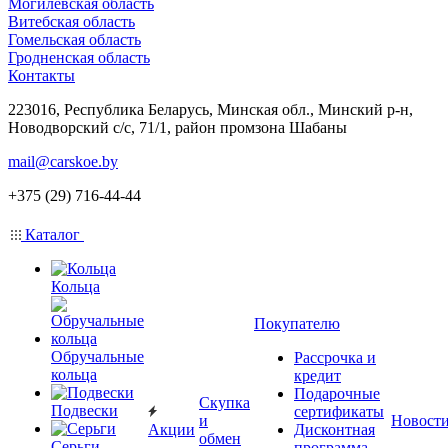
Могилевская область
Витебская область
Гомельская область
Гродненская область
Контакты
223016, Республика Беларусь, Минская обл., Минский р-н,
Новодворский с/с, 71/1, район промзона Шабаны
mail@carskoe.by
+375 (29) 716-44-44
Каталог
Кольца
Покупателю
Обручальные
Рассрочка и
кольца
кредит
Подарочные
Скупка
Подвески
сертификаты
и
Новост
Акции
Дисконтная
обмен
Серьги
программа