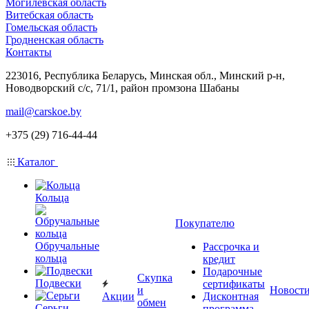
Могилевская область
Витебская область
Гомельская область
Гродненская область
Контакты
223016, Республика Беларусь, Минская обл., Минский р-н,
Новодворский с/с, 71/1, район промзона Шабаны
mail@carskoe.by
+375 (29) 716-44-44
Каталог
Кольца
Покупателю
Обручальные
Рассрочка и
кольца
кредит
Подарочные
Скупка
Подвески
сертификаты
и
Новост
Акции
Дисконтная
обмен
Серьги
программа