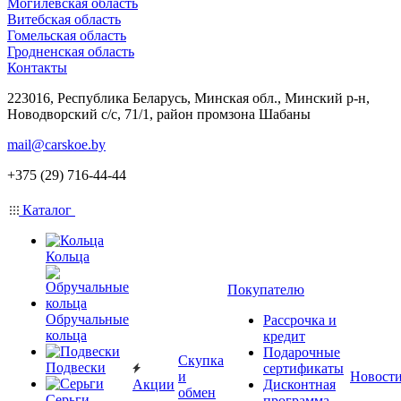
Могилевская область
Витебская область
Гомельская область
Гродненская область
Контакты
223016, Республика Беларусь, Минская обл., Минский р-н,
Новодворский с/с, 71/1, район промзона Шабаны
mail@carskoe.by
+375 (29) 716-44-44
Каталог
Кольца
Покупателю
Обручальные
Рассрочка и
кольца
кредит
Подарочные
Скупка
Подвески
сертификаты
и
Новост
Акции
Дисконтная
обмен
Серьги
программа